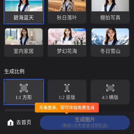
碧海蓝天
秋日落叶
棚拍写真
室内家居
梦幻花海
冬日雪山
生成比例
1:1 方形
1:2 竖版
4:3 横版
生成图片
去首页
(剩余5次免登录试用机会)
9:16 竖窄版
16:9 横窄版