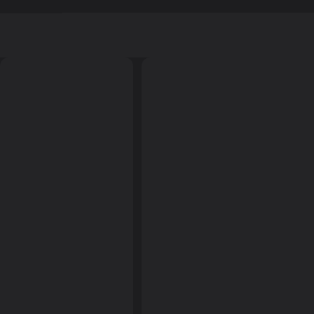
████████